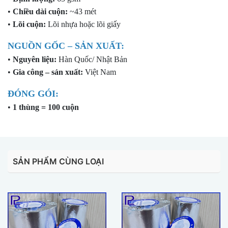
•
Chiều dài cuộn:
~43 mét
•
Lõi cuộn:
Lõi nhựa hoặc lõi giấy
NGUỒN GỐC – SẢN XUẤT:
•
Nguyên liệu:
Hàn Quốc/ Nhật Bản
•
Gia công – sản xuất:
Việt Nam
ĐÓNG GÓI:
•
1 thùng = 100 cuộn
SẢN PHẨM CÙNG LOẠI